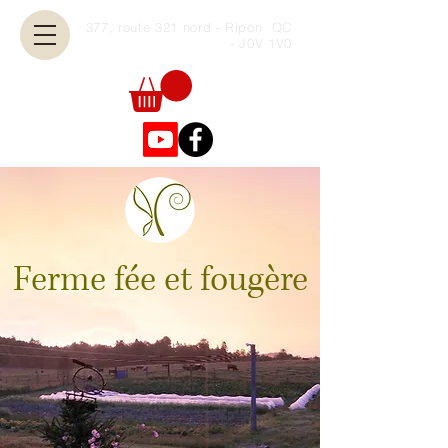
377, route 321 nord - Ripon QC
- J0V 1V0
Ferme fée et fougère